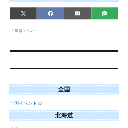
Share
Share
Share
Share
X
F
E
S
on
on
on
on
(
a
m
M
T
c
a
S
w
e
i
投
カ
姫路イベント
i
b
l
稿
テ
t
o
日:
ゴ
t
o
e
k
リ
r
ー
)
投
稿
ナ
ビ
全国
ゲ
全国イベント
ー
シ
北海道
ョ