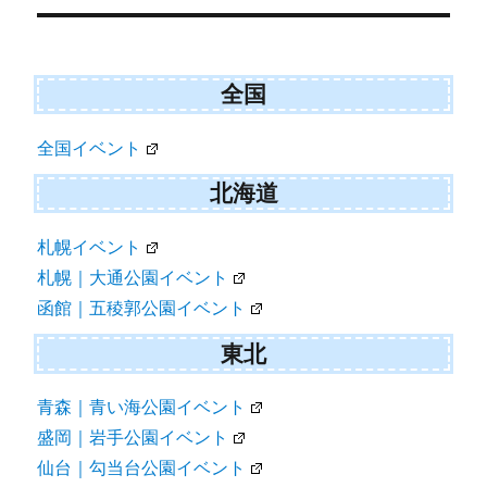
i
b
l
t
o
t
o
e
k
r
全国
)
全国イベント
北海道
札幌イベント
札幌｜大通公園イベント
函館｜五稜郭公園イベント
東北
青森｜青い海公園イベント
盛岡｜岩手公園イベント
仙台｜勾当台公園イベント