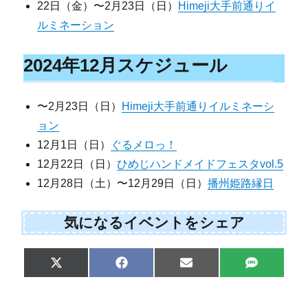
22日（金）〜2月23日（日）
Himeji大手前通りイ
ルミネーション
2024年12月スケジュール
〜2月23日（日）
Himeji大手前通りイルミネーシ
ョン
12月1日（日）
ぐるメロっ！
12月22日（日）
ひめじハンドメイドフェスタvol.5
12月28日（土）〜12月29日（日）
播州姫路縁日
気になるイベントをシェア
Share
Share
Share
Share
X
F
E
S
on
on
on
on
(
a
m
M
T
c
a
S
w
e
i