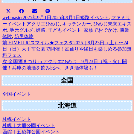
Share
Share
Share
Share
X
Facebook
Email
SMS
on
on
on
on
(Twitter)
投
投
カ
webmaster
2025年9月1日
2025年9月1日
姫路イベント
,
ファミリ
稿
稿
タ
テ
ーイベント
アクリエひめじ
,
キッチンカー
,
ひめじ未来エキス
者
日:
グ
ゴ
ポ
,
地元グルメ
,
姫路
,
子どもイベント
,
家族でおでかけ
,
職業
リ
体験
,
防災体験
前
ー
前
HIMEJI JCスマイル★フェスタ2025｜8月23日（土）〜24
投
の
日（日）大手前公園で開催！盆踊りや縁日も楽しめる参加無
投
料フェス
稿
稿:
次
次
全国酒まつり in アクリエひめじ｜9月23日（祝・火）開
ナ
の
催！兵庫の地酒を飲み比べ、きき酒体験も！
投
ビ
全国
稿:
ゲ
全国イベント
ー
北海道
シ
ョ
札幌イベント
札幌｜大通公園イベント
ン
函館｜五稜郭公園イベント