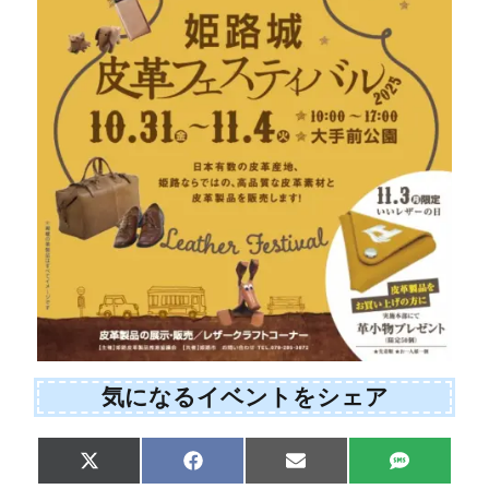
気になるイベントをシェア
Share
Share
Share
Share
X
F
E
S
on
on
on
on
(
a
m
M