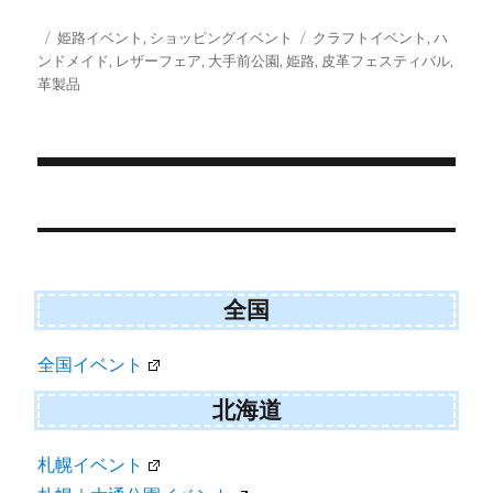
T
c
a
S
w
e
i
投
カ
タ
姫路イベント
,
ショッピングイベント
クラフトイベント
,
ハ
i
b
l
稿
テ
グ
ンドメイド
,
レザーフェア
,
大手前公園
,
姫路
,
皮革フェスティバル
,
t
o
日:
ゴ
革製品
t
o
e
k
リ
r
ー
)
投
稿
ナ
ビ
全国
ゲ
全国イベント
ー
シ
北海道
ョ
札幌イベント
ン