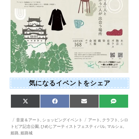
気になるイベントをシェア
Share
Share
Share
Share
X
F
E
S
on
on
on
on
(
a
m
M
T
c
a
S
w
e
i
投
カ
タ
音楽＆アート
,
ショッピングイベント
アート
,
クラフト
,
シロ
i
b
l
稿
テ
グ
トピア記念公園
,
ひめじアーティストフェスティバル
,
マルシェ
,
t
o
日:
ゴ
姫路
,
姫路城
t
o
e
k
リ