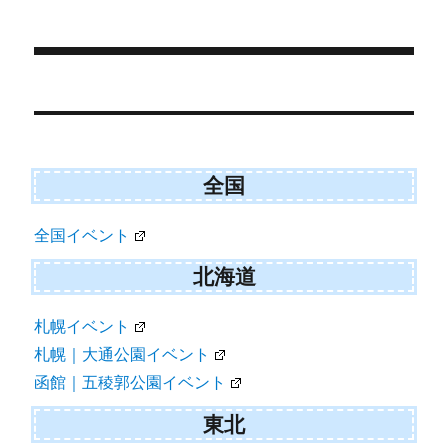
r
ー
)
投
稿
ナ
ビ
全国
ゲ
全国イベント
ー
シ
北海道
ョ
札幌イベント
ン
札幌｜大通公園イベント
函館｜五稜郭公園イベント
東北