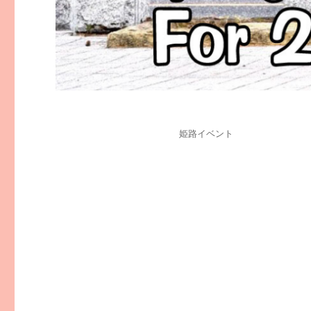
投
カ
姫路イベント
稿
テ
日:
ゴ
リ
ー