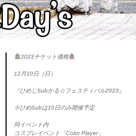
2023チケット価格
12月10日（日）
『ひめじSubかる☆フェスティバル2023』
※ひめSubは10日のみ開催予定
同イベント内
コスプレイベント「Color Player」