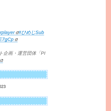
rplayer
#ひめじSub
vtE7gCp
ベント企画・運営団体「PI
23