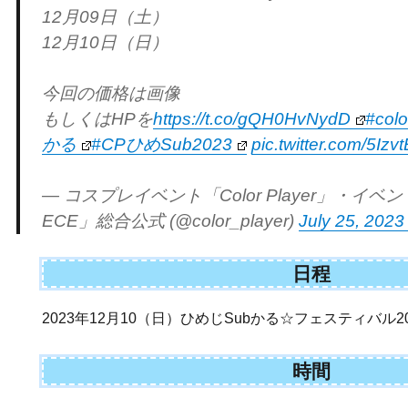
12月09日（土）
12月10日（日）
今回の価格は画像
もしくはHPを
https://t.co/gQH0HvNydD
#colo
かる
#CPひめSub2023
pic.twitter.com/5Iz
— コスプレイベント「Color Player」・イ
ECE」総合公式 (@color_player)
July 25, 2023
日程
2023年12月10（日）ひめじSubかる☆フェスティバル20
時間