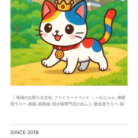
投
カ
タ
地域のお祭り＆文化
,
ファミリーイベント
ハピにゃん
,
体験
稿
テ
グ
型ラリー
,
姫路
,
姫路城
,
招き猫専門店ひめふく
,
散歩道ラリー
,
猫
日:
ゴ
リ
ー
SINCE 2018