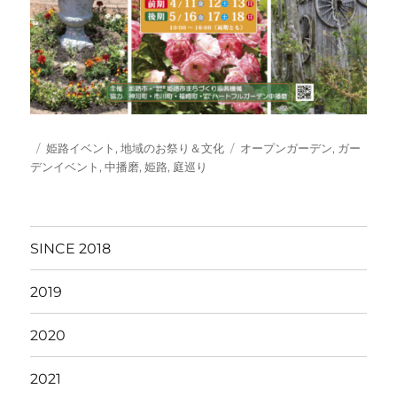
投
カ
タ
姫路イベント
,
地域のお祭り＆文化
オープンガーデン
,
ガー
稿
テ
グ
デンイベント
,
中播磨
,
姫路
,
庭巡り
日:
ゴ
リ
ー
SINCE 2018
2019
2020
2021